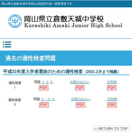
岡山県立倉敷天城中学校は併設型中高一貫教育校です。
過去の適性検査問題
平成31年度入学者選抜のための適性検査
（2021.2月まで掲載）
問題
１
２
３
出題のねらい
正答例
適性検査
Ⅰ
問題
１・２
３
出題のねらい
正答例
適性検査
Ⅱ